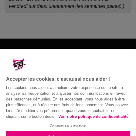
vendredi sur deux uniquement (les semaines paires).)
Les Restos du Cœur du 15
Siège départemental - 8 Rue du Prince
15000 Aurillac - 04 71 48 85 64 les mardis
Accepter les cookies, c'est aussi nous aider !
et jeudis matin
Les cookies nous aident à améliorer votre expérience sur le site, à
04 71 48 85 64
analyser sa fréquentation et à ajuster nos communications en faveur
des personnes démunies. En les acceptant, vous nous aidez à être
Nous contacter
plus efficaces, et à réduire nos frais de fonctionnement. Vous pouvez
bien sûr modifier vos préférences quand vous le souhaitez, en
cliquant sur le bouton dédié.
Voir notre politique de confidentialité
Confidentialité
|
Accessibilité : non
© Gaston Bergeret
Continuer sans accepter
conforme
|
Mentions légales
| 2016 ©