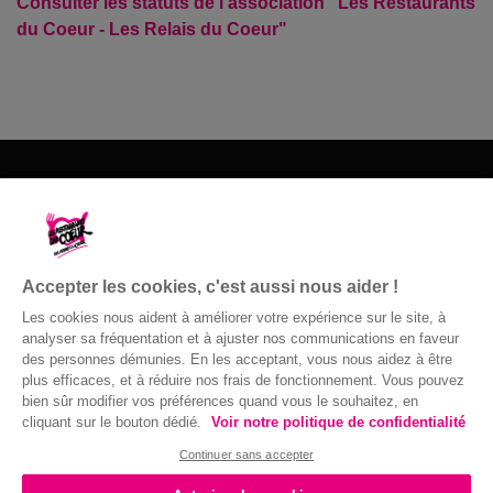
Consulter les statuts de l'association "Les Restaurants
du Coeur - Les Relais du Coeur"
Les Restos du Cœur du 15
Siège départemental - 8 Rue du Prince
15000 Aurillac - 04 71 48 85 64 les mardis
Accepter les cookies, c'est aussi nous aider !
et jeudis matin
Les cookies nous aident à améliorer votre expérience sur le site, à
04 71 48 85 64
analyser sa fréquentation et à ajuster nos communications en faveur
des personnes démunies. En les acceptant, vous nous aidez à être
Nous contacter
plus efficaces, et à réduire nos frais de fonctionnement. Vous pouvez
bien sûr modifier vos préférences quand vous le souhaitez, en
cliquant sur le bouton dédié.
Voir notre politique de confidentialité
Confidentialité
|
Accessibilité : non
© Gaston Bergeret
Continuer sans accepter
conforme
|
Mentions légales
| 2016 ©